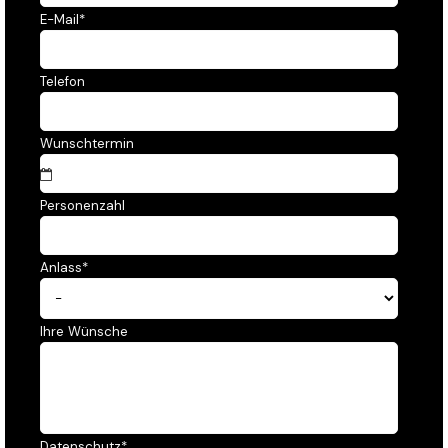
E-Mail
*
Telefon
Wunschtermin
Personenzahl
Anlass
*
Ihre Wünsche
Datenschutz
*